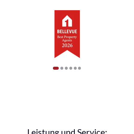
1
2
3
4
5
6
Leistung und Service: