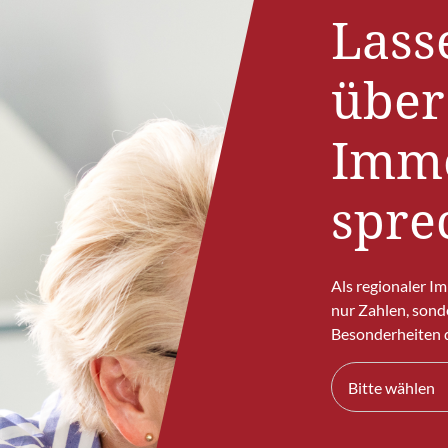
Lass
über
Immo
spre
Als regionaler I
nur Zahlen, sond
Besonderheiten d
Bitte wählen