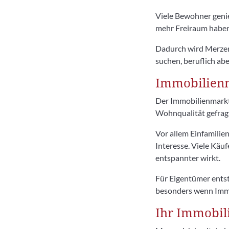
Viele Bewohner genie
mehr Freiraum haben
Dadurch wird Merzen
suchen, beruflich abe
Immobilienm
Der Immobilienmarkt
Wohnqualität gefrag
Vor allem Einfamilie
Interesse. Viele Käu
entspannter wirkt.
Für Eigentümer entst
besonders wenn Immob
Ihr Immobil