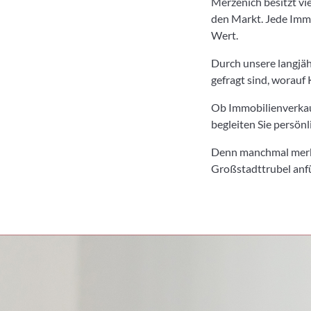
Merzenich besitzt vi
den Markt. Jede Immo
Wert.
Durch unsere langjäh
gefragt sind, worauf
Ob Immobilienverkau
begleiten Sie persönl
Denn manchmal merkt
Großstadttrubel anf