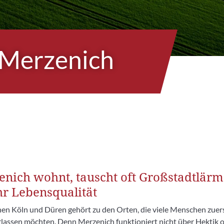
 Merzenich
enich wohnt, tauscht oft Großstadtlärm
hr Lebensqualität
en Köln und Düren gehört zu den Orten, die viele Menschen zuer
rlassen möchten. Denn Merzenich funktioniert nicht über Hektik 