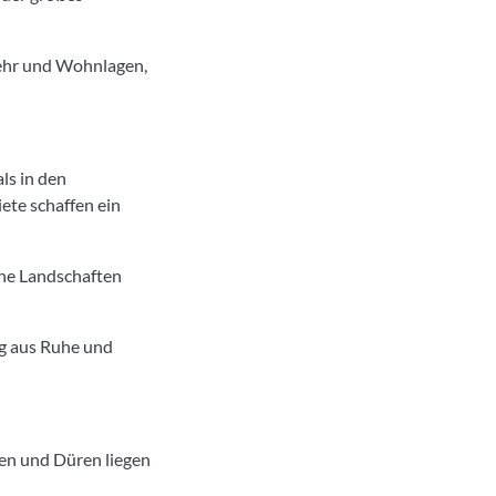
rkehr und Wohnlagen,
ls in den
te schaffen ein
ene Landschaften
ng aus Ruhe und
hen und Düren liegen