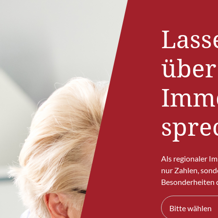
Lass
über
Immo
spre
Als regionaler I
nur Zahlen, sond
Besonderheiten d
Bitte wählen