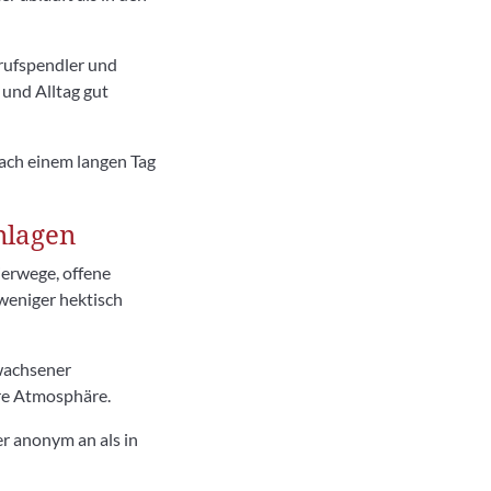
erufspendler und
und Alltag gut
ach einem langen Tag
nlagen
erwege, offene
 weniger hektisch
wachsener
ere Atmosphäre.
er anonym an als in