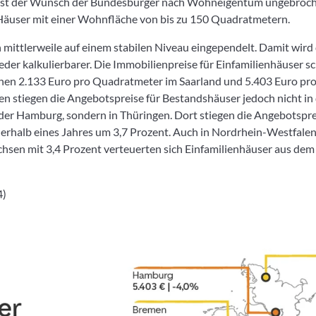
 ist der Wunsch der Bundesbürger nach Wohneigentum ungebroch
e Häuser mit einer Wohnfläche von bis zu 150 Quadratmetern.
 mittlerweile auf einem stabilen Niveau eingependelt. Damit wird 
der kalkulierbarer. Die Immobilienpreise für Einfamilienhäuser 
en 2.133 Euro pro Quadratmeter im Saarland und 5.403 Euro pr
n stiegen die Angebotspreise für Bestandshäuser jedoch nicht in
oder Hamburg, sondern in Thüringen. Dort stiegen die Angebotspr
nerhalb eines Jahres um 3,7 Prozent. Auch in Nordrhein-Westfalen
chsen mit 3,4 Prozent verteuerten sich Einfamilienhäuser aus dem
4)