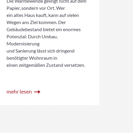
Die Wärmewende gelingt nicht auf dem
Der B
Papier, sondern vor Ort. Wer
einem
ein altes Haus kauft, kann auf vielen
zur V
Wegen ans Ziel kommen. Der
Erha
Gebäudebestand bietet ein enormes
Wohnu
Potenzial: Durch Umbau,
und d
Modernisierung
Gemei
und Sanierung lässt sich dringend
benötigter Wohnraum in
einen zeitgemäßen Zustand versetzen.
mehr lesen
mehr