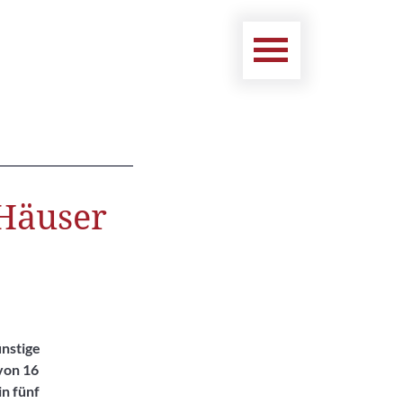
 Häuser
ünstige
von 16
in fünf