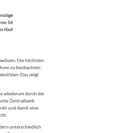
ünstige
von 16
in fünf
Sachsen. Die höchsten
chsen zu beobachten.
estfalen. Das zeigt
die wiederum durch die
ische Zentralbank
enkt und damit eine
cht.
dern unterschiedlich