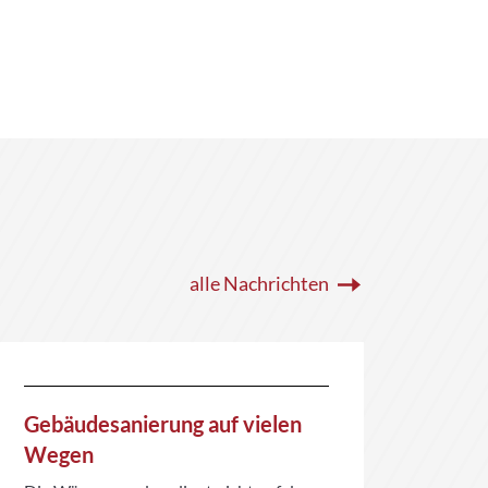
alle Nachrichten
Gebäudesanierung auf vielen
BGH-
Wegen
bei