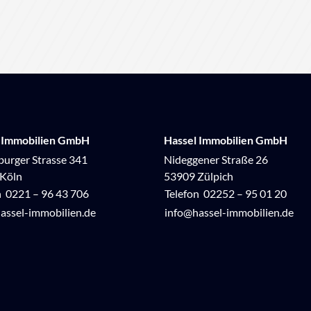
 Immobilien GmbH
Hassel Immobilien GmbH
urger Strasse 341
Nideggener Straße 26
Köln
53909 Zülpich
n
0221 – 96 43 706
Telefon
02252 – 95 01 20
assel-immobilien.de
info@hassel-immobilien.de