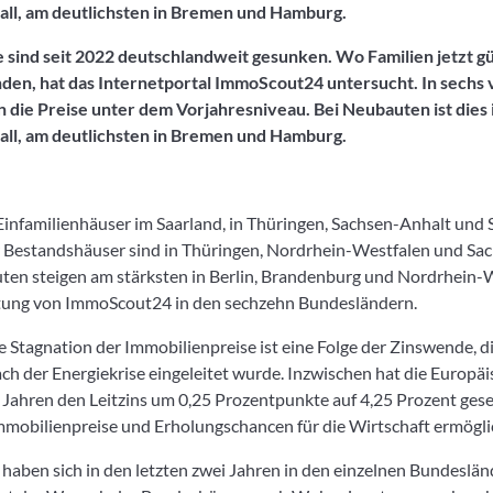
all, am deutlichsten in Bremen und Hamburg.
 sind seit 2022 deutschlandweit gesunken. Wo Familien jetzt g
nden, hat das Internetportal ImmoScout24 untersucht. In sechs 
 die Preise unter dem Vorjahresniveau. Bei Neubauten ist dies 
all, am deutlichsten in Bremen und Hamburg.
Einfamilienhäuser im Saarland, in Thüringen, Sachsen-Anhalt und 
r Bestandshäuser sind in Thüringen, Nordrhein-Westfalen und Sa
uten steigen am stärksten in Berlin, Brandenburg und Nordrhein-W
rtung von ImmoScout24 in den sechzehn Bundesländern.
 Stagnation der Immobilienpreise ist eine Folge der Zinswende, 
ach der Energiekrise eingeleitet wurde. Inzwischen hat die Europä
nf Jahren den Leitzins um 0,25 Prozentpunkte auf 4,25 Prozent ges
mmobilienpreise und Erholungschancen für die Wirtschaft ermögli
haben sich in den letzten zwei Jahren in den einzelnen Bundeslän