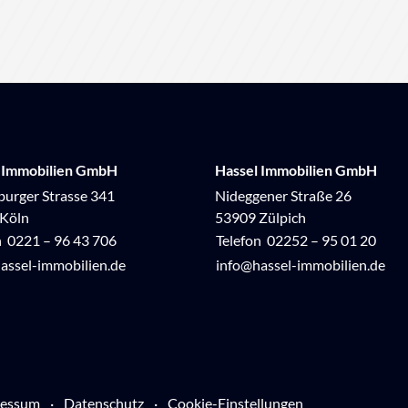
 Immobilien GmbH
Hassel Immobilien GmbH
urger Strasse 341
Nideggener Straße 26
Köln
53909 Zülpich
n
0221 – 96 43 706
Telefon
02252 – 95 01 20
assel-immobilien.de
info@hassel-immobilien.de
ressum
Datenschutz
Cookie-Einstellungen