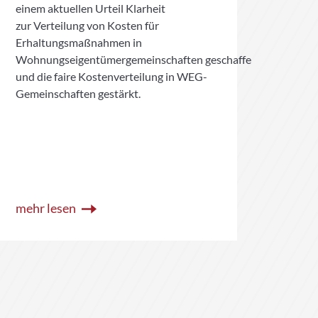
einem aktuellen Urteil Klarheit
entsp
zur Verteilung von Kosten für
Hochk
Erhaltungsmaßnahmen in
stati
Wohnungseigentümergemeinschaften geschaffen
irgen
und die faire Kostenverteilung in WEG-
steig
Gemeinschaften gestärkt.
häufi
einfa
Haus 
Maßn
mehr lesen
mehr