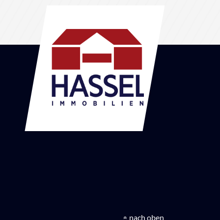
nach oben
»