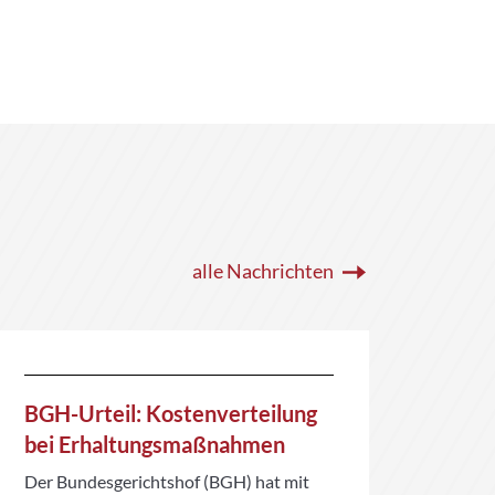
alle Nachrichten
BGH-Urteil: Kostenverteilung
Somm
bei Erhaltungsmaßnahmen
Sich
Der Bundesgerichtshof (BGH) hat mit
Währe