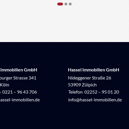
1
2
3
 Immobilien GmbH
Hassel Immobilien GmbH
urger Strasse 341
Nideggener Straße 26
Köln
53909 Zülpich
n
0221 – 96 43 706
Telefon
02252 – 95 01 20
assel-immobilien.de
info@hassel-immobilien.de