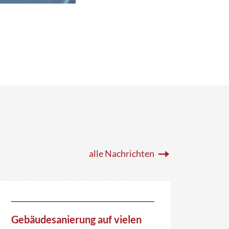
alle Nachrichten
Gebäudesanierung auf vielen
BGH-