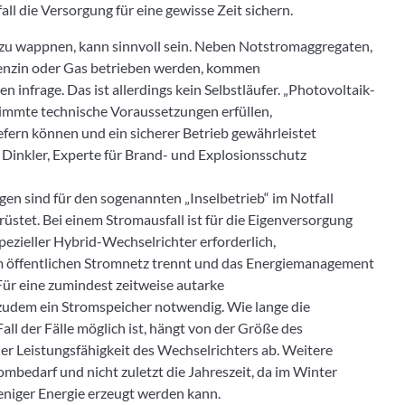
ll die Versorgung für eine gewisse Zeit sichern.
 zu wappnen, kann sinnvoll sein. Neben Notstromaggregaten,
 Benzin oder Gas betrieben werden, kommen
n infrage. Das ist allerdings kein Selbstläufer. „Photovoltaik-
mmte technische Voraussetzungen erfüllen,
efern können und ein sicherer Betrieb gewährleistet
n Dinkler, Experte für Brand- und Explosionsschutz
en sind für den sogenannten „Inselbetrieb“ im Notfall
rüstet. Bei einem Stromausfall ist für die Eigenversorgung
spezieller Hybrid-Wechselrichter erforderlich,
 öffentlichen Stromnetz trennt und das Energiemanagement
ür eine zumindest zeitweise autarke
zudem ein Stromspeicher notwendig. Wie lange die
ll der Fälle möglich ist, hängt von der Größe des
er Leistungsfähigkeit des Wechselrichters ab. Weitere
ombedarf und nicht zuletzt die Jahreszeit, da im Winter
niger Energie erzeugt werden kann.