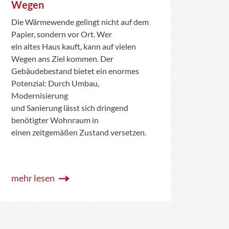
Wegen
bei
Die Wärmewende gelingt nicht auf dem
Der B
Papier, sondern vor Ort. Wer
einem
ein altes Haus kauft, kann auf vielen
zur V
Wegen ans Ziel kommen. Der
Erha
Gebäudebestand bietet ein enormes
Wohnu
Potenzial: Durch Umbau,
und d
Modernisierung
Gemei
und Sanierung lässt sich dringend
benötigter Wohnraum in
einen zeitgemäßen Zustand versetzen.
mehr lesen
mehr